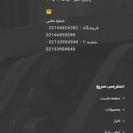
شماره تماس
فروشگاه : 02166826382 -
02166800598
شعبه ۲ : 02133904949 -
02133904848
دسترسی سریع
صفحه نخست
محصولات
اخبار
تماس با ما