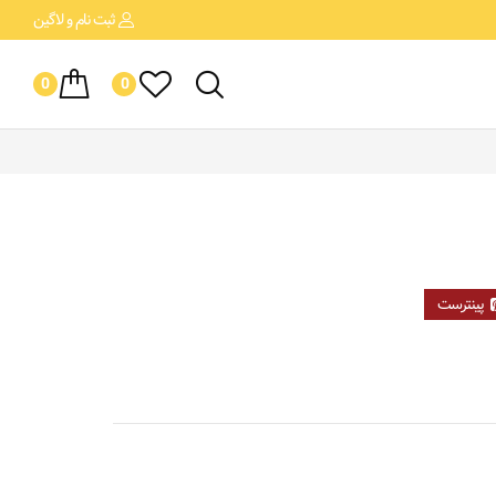
ثبت نام
و لاگین
0
0
پینترست