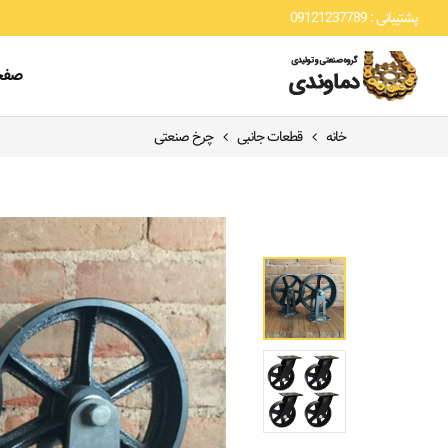
پشتیبانی : 09121237789
صفح
خانه
قطعات جانبی
چرخ صنعتی