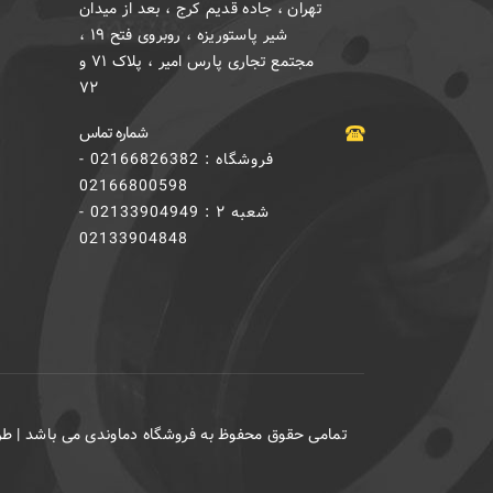
تهران ، جاده قدیم کرج ، بعد از میدان
شیر پاستوریزه ، روبروی فتح ۱۹ ،
مجتمع تجاری پارس امیر ، پلاک ۷۱ و
۷۲
شماره تماس
فروشگاه : 02166826382 -
02166800598
شعبه ۲ : 02133904949 -
02133904848
تمامی حقوق محفوظ به فروشگاه دماوندی می باشد | 