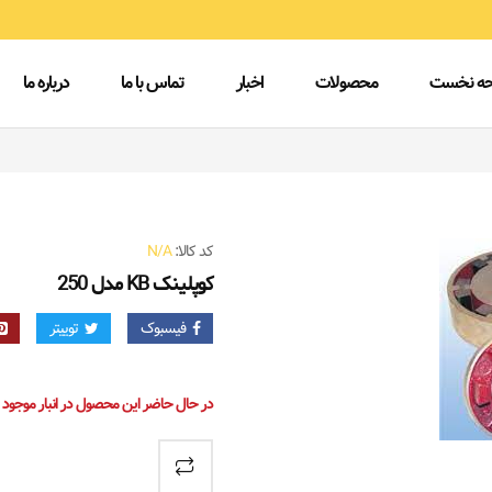
ه نخست
محصولات
اخبار
تماس با ما
درباره ما
کد کالا:
N/A
کوپلینک KB مدل 250
فیسبوک
توییتر
در حال حاضر این محصول در انبار موجود