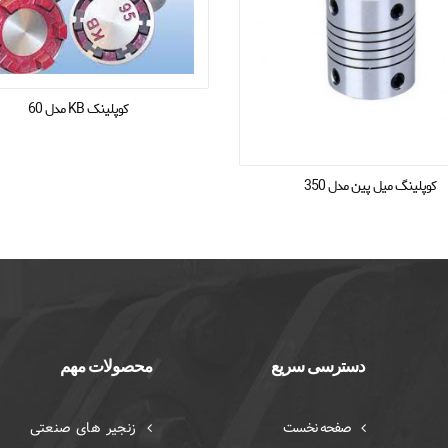
کوپلینک KB مدل 60
کوپلینگ میل پین مدل 350
دسترسی سریع
محصولات مهم
صفحه نخست
زنجیر های صنعتی