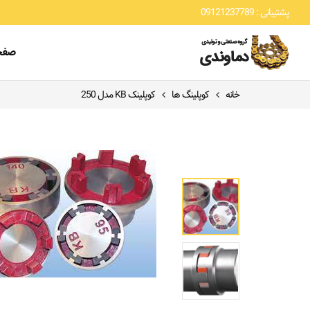
پشتیبانی : 09121237789
صفح
خانه
کوپلینگ ها
کوپلینک KB مدل 250