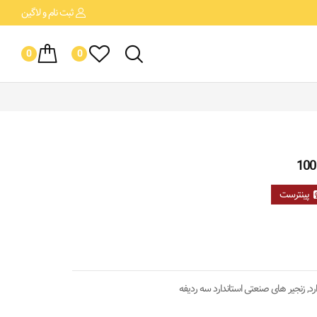
ثبت نام
و لاگین
0
0
پینترست
رد
,
زنجیر های صنعتی استاندارد سه ردیفه