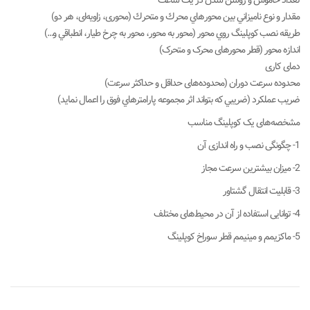
ﺗﻌﺪﺍﺩ ﺧﺎﻣﻮﺵ ﻭ ﺭﻭﺷﻦ ﺷﺪﻥ ﺩﺭ ﻳﻚ ﺳﺎﻋﺖ
ﻣﻘﺪﺍﺭ ﻭ ﻧﻮﻉ ﻧﺎﻣﻴﺰﺍﻧﻲ ﺑﻴﻦ ﻣﺤﻮﺭﻫﺎﻱ ﻣﺤﺮﻙ ﻭ ﻣﺘﺤﺮﻙ (محوری، زاویه‌­ای، هر دو)
ﻃﺮﻳﻘﻪ ﻧﺼﺐ ﻛﻮﭘﻠﻴﻨﮓ ﺭﻭﻱ ﻣﺤﻮﺭ (ﻣﺤﻮﺭ ﺑﻪ ﻣﺤﻮﺭ، ﻣﺤﻮﺭ ﺑﻪ ﭼﺮﺥ ﻃﻴﺎﺭ، ﺍﻧﻄﺒﺎﻗﻲ ﻭ…)
ﺍﻧﺪﺍﺯﻩ ﻣﺤﻮﺭ (قطر محورهای محرک و متحرک)
دمای کاری
محدوده ﺳﺮﻋﺖ ﺩﻭﺭﺍﻥ (ﻣﺤﺪﻭﺩﻩﻫﺎی ﺣﺪﺍﻗﻞ ﻭ ﺣﺪﺍﻛﺜﺮ ﺳﺮﻋت)
ﺿﺮﻳﺐ ﻋﻤﻠﻜﺮﺩ (ﺿﺮﻳﺒﻲ ﻛﻪ ﺑﺘﻮﺍﻧﺪ ﺍﺛﺮ ﻣﺠﻤﻮﻋﻪ ﭘﺎﺭﺍﻣﺘﺮﻫﺎﻱ ﻓﻮﻕ ﺭﺍ ﺍﻋﻤﺎﻝ ﻧﻤﺎﻳﺪ)
مشخصه­‌های یک کوپلینگ مناسب
1- چگونگی نصب و راه اندازی آن
2- میزان بیشترین سرعت مجاز
3- قابلیت انتقال گشتاور
4- توانایی استفاده از آن در محیط­‌های مختلف
5- ماکزیمم و مینیمم قطر سوراخ کوپلینگ