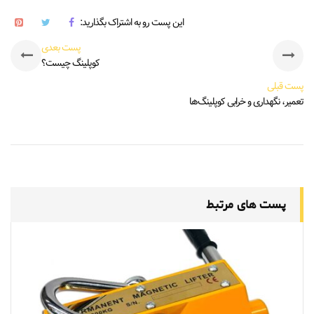
این پست رو به اشتراک بگذارید:
پست بعدی
کوپلینگ چیست؟
پست قبلی
تعمیر، نگهداری و خرابی کوپلینگ‌­ها
پست های مرتبط
م
ق