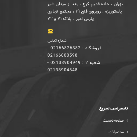
تهران ، جاده قدیم کرج ، بعد از میدان شیر
پاستوریزه ، روبروی فتح ۱۹ ، مجتمع تجاری
پارس امیر ، پلاک ۷۱ و ۷۲
شماره تماس
فروشگاه : 02166826382 -
02166800598
شعبه ۲ : 02133904949 -
02133904848
دسترسی سریع
صفحه نخست
محصولات