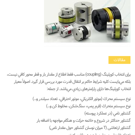
مقالات
برای ﺍﻧﺘﺨﺎﺏ ﻛﻮﭘﻠﻴﻨﮓ (coupling) مناسب ﻓﻘﻂ ﺍﻃﻼﻉ ﺍﺯ ﻣﻘﺪﺍﺭ ﺑﺎﺭ ﻭ ﻗﻄﺮ ﻣﺤﻮﺭ ﻛﺎﻓﻲ ﻧﻴﺴﺖ،
ﺑﻠﻜﻪ ﻣﻲﺑﺎﻳﺴﺖ ﻛﻠﻴﻪ ﺷﺮﺍﻳﻂ ﺣﺎﻛﻢ ﺑﺮ ﺍﻧﺘﻘﺎﻝ ﻗﺪﺭﺕ ﻣﻮﺭﺩ ﺑﺮﺭﺳﻲ ﻗﺮﺍﺭ ﮔﻴﺮد. اصولاً معيار
انتخاب کوپلينگ­‌ها دارای پارامترهای زيادي مي‌­باشد. از جمله:
ﻧﻮﻉ ﺳﻴﺴﺘﻢ ﻣﺤﺮﻙ (ﻣﻮﺗﻮﺭ ﺍﻟﻜﺘﺮﻳﻜﻲ، موﺗﻮﺭ ﺍﺣﺘﺮﺍﻗﻲ، ﺗﻌﺪﺍﺩ ﺳﻴﻠﻨﺪﺭ ﻭ…)
ﻧﻮﻉ ﺳﻴﺴﺘﻢ ﻣﺘﺤﺮﻙ (ﻓﺮﻡ ﭘﻤﭗ، ﺳنگﺷﻜﻦ، ﻣﺨﻠﻮﻁ ﻛﻦ و…)
ﮔﺸﺘﺎﻭﺭ ﻧﺎﻣﻲ (ﺩﺭ ﻋﻤﻠﻜﺮﺩ ﭘﻴﻮﺳﺘﻪ)
ﮔﺸﺘﺎﻭﺭ ﺣﺪﺍﻛﺜﺮ ﺩﺭ ﺷﺮﻭﻉ ﻭ ﺧﺎﺗﻤﻪ ﺣﺮﻛﺖ ﻭ ﻫﻨﮕﺎﻡ ﻣﻮﺍﺟﻬﻪ ﺑﺎ ﺍﺿﺎﻓﻪ ﺑﺎر
گشتاور ارتعاشی (T میزان نوسان گشتاور حول مقدار نامی)