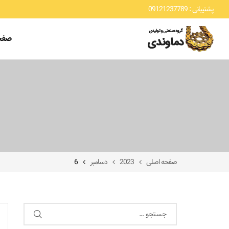
پشتیبانی : 09121237789
صفح
صفحه اصلی
2023
دسامبر
6