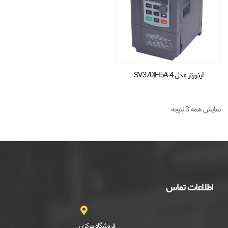
اینورتر مدل SV370IH5A-4
نمایش همه 3 نتیجه
اطلاعات تماس
فروشگاه مرکزی