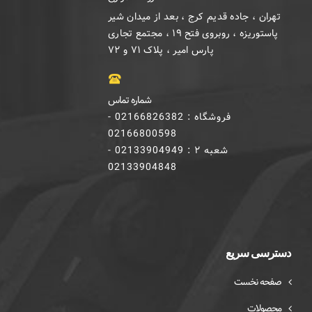
تهران ، جاده قدیم کرج ، بعد از میدان شیر
پاستوریزه ، روبروی فتح ۱۹ ، مجتمع تجاری
پارس امیر ، پلاک ۷۱ و ۷۲
شماره تماس
فروشگاه : 02166826382 -
02166800598
شعبه ۲ : 02133904949 -
02133904848
دسترسی سریع
صفحه نخست
محصولات