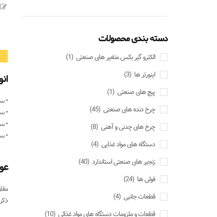
دسته بندی محصولات
الکترو گیر بکس متغیر های صنعتی
(1)
اینورتر ها
(3)
انو
پیچ های صنعتی
(1)
• سی
چرخ دنده های صنعتی
(45)
• س
• س
چرخ های چدنی و آهنی
(8)
• سی
دستگاه های مواد غذایی
(4)
زنجیر های صنعتی استاندارد
(40)
عو
فولی ها
(24)
مقا
قطعات جانبی
(4)
ذکر 
قطعات و ملزومات دستگاه های مواد غذائی
(10)