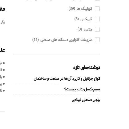
مق
کوپلینگ ها
(39)
گیربکس
(8)
یکی
متغیره
(3)
ملزومات کانوایری دستگاه های صنعتی
(11)
عل
● تر
نوشته‌های تازه
● ق
● زا
انواع جرثقیل و کاربرد آن‌ها در صنعت و ساختمان
● پ
سیم بکسل نتاب چیست؟
● ن
زنجیر صنعتی فولادی