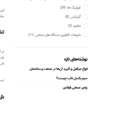
کوپلینگ ها
(39)
این
سای
گیربکس
(8)
متغیره
(3)
کش
ملزومات کانوایری دستگاه های صنعتی
(11)
در 
بکس
نوشته‌های تازه
تاب
انواع جرثقیل و کاربرد آن‌ها در صنعت و ساختمان
سیم بکسل نتاب چیست؟
تسم
زنجیر صنعتی فولادی
با