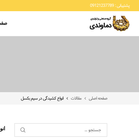
پشتیبانی : 09121237789
صفح
صفحه اصلی
مقالات
انواع کشیدگی در سیم بکسل
انو