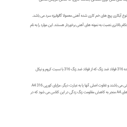
 نوع آبکاری پیچ های خم کاری شده آهنی معمولا گالوانیزه سرد می باشد.
د های 8.8، 10.9، 12.9 و 14.9 تولید میشوند و از استحکام بالاتری نصبت به نمونه های آهنی برخوردار هستند. این موارد را به نام
جنس های کورپی استیل یا استنلس استیل که در دو کلاس A2 و A4 تولید می شوند. پیچ های خمیده 316 فولاد ضد زنگ که از فولاد ضد زنگ 316 با نسبت کروم و نیکل
یعنی هر دو کلاس پیچ های خمیده A2 و A4 دارای استحکام کششی و مقاومت و سختی سطح یکسانی می باشند و تفاوت اصلی آنها یا به عبارت دیگر، مزایای کورپی 316 A4
در خواص شیمیایی و مغناطیسی آن ها است. وجود درصد کمی از عنصر مولیبدن در ساختار کورپی های A4 منجر به کاهش مقاومت زنگ زدگی در این کلاس می شود که در