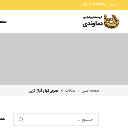
پشتیبانی : 09121237789
صفح
صفحه اصلی
مقالات
معرفی انواع آلیاژ کرپی
معر