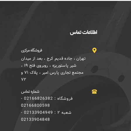
اطلاعات تماس
فروشگاه مرکزی
تهران ، جاده قدیم کرج ، بعد از میدان
شیر پاستوریزه ، روبروی فتح ۱۹ ،
مجتمع تجاری پارس امیر ، پلاک ۷۱ و
۷۲
شماره تماس
فروشگاه : 02166826382 -
02166800598
شعبه ۲ : 02133904949 -
02133904848