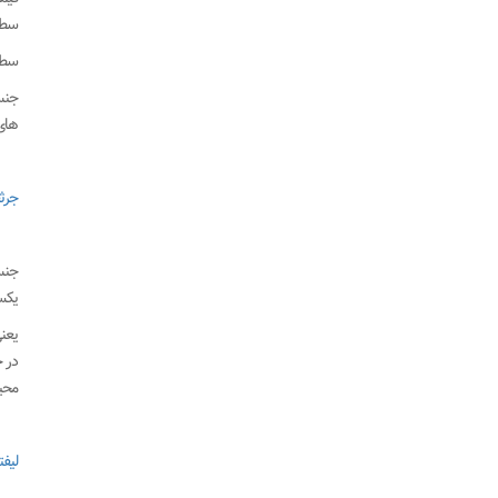
سطح
سطح 
های کورپی گر
جرث
یکسان و 2 درصد مولیبدن بیشتر در 
محیط
لیفت