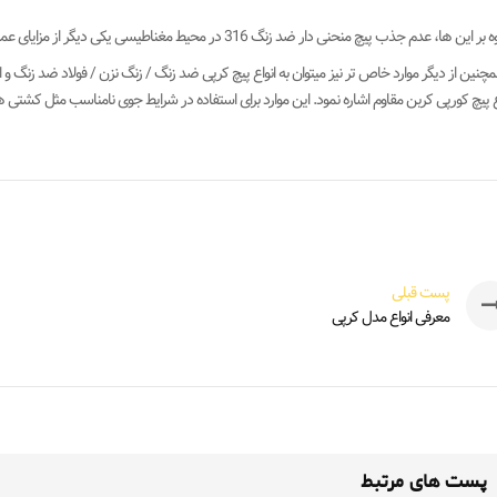
 این ها، عدم جذب پیچ منحنی دار ضد زنگ 316 در محیط مغناطیسی یکی دیگر از مزایای عمده این کلاس می باشد.
چنین از دیگر موارد خاص تر نیز میتوان به انواع پیچ کرپی ضد زنگ / زنگ نزن / فولاد ضد زنگ و
ع پیچ کورپی کربن مقاوم اشاره نمود. این موارد برای استفاده در شرایط جوی نامناسب مثل کشتی ها
پست قبلی
معرفی انواع مدل کرپی
پست های مرتبط