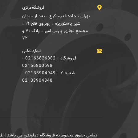
فروشگاه مرکزی
تهران ، جاده قدیم کرج ، بعد از میدان
شیر پاستوریزه ، روبروی فتح ۱۹ ،
مجتمع تجاری پارس امیر ، پلاک ۷۱ و
۷۲
شماره تماس
فروشگاه : 02166826382 -
02166800598
شعبه ۲ : 02133904949 -
02133904848
تمامی حقوق محفوظ به فروشگاه دماوندی می باشد | 