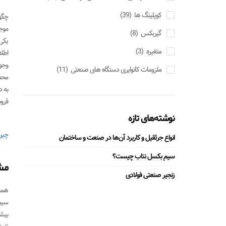
کوپلینگ ها
(39)
چگو
موجو
گیربکس
(8)
یکی
متغیره
(3)
اطل
وجو
ملزومات کانوایری دستگاه های صنعتی
(11)
محص
به 
فرو
نوشته‌های تازه
چین
انواع جرثقیل و کاربرد آن‌ها در صنعت و ساختمان
سیم بکسل نتاب چیست؟
مش
زنجیر صنعتی فولادی
همان
سیم 
بیشتر