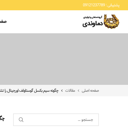
پشتیبانی : 09121237789
صفح
صفحه اصلی
مقالات
چگونه سیم بکسل گوستاولف اورجینال را 
چگو