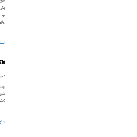
تنو
یکی
توس
علاو
اسل
فا
• ط
بهره
شرک
کشش
وینچ