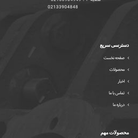
02133904848
دسترسی سریع
صفحه نخست
محصولات
اخبار
تماس با ما
درباره ما
محصولات مهم